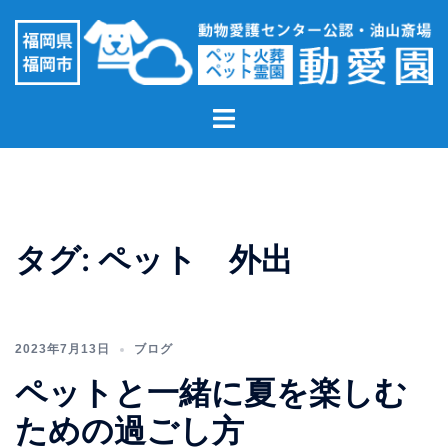
コ
ン
テ
ン
ト
ツ
グ
へ
ル
ス
メ
キ
ニ
ッ
ュ
プ
タグ:
ペット 外出
ー
2023年7月13日
ブログ
ペットと一緒に夏を楽しむ
ための過ごし方