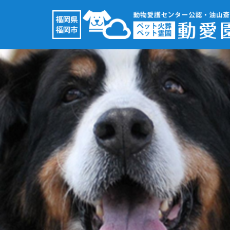
コ
ン
テ
ン
ツ
へ
ス
キ
ッ
プ