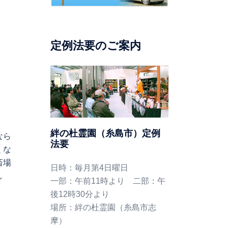
定例法要のご案内
絆の杜霊園（糸島市）定例
なら
法要
くな
斎場
日時：毎月第4日曜日
し
一部：午前11時より 二部：午
後12時30分より
場所：絆の杜霊園（糸島市志
摩）