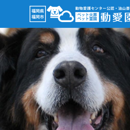
コ
ン
テ
ン
ツ
へ
ス
キ
ッ
プ