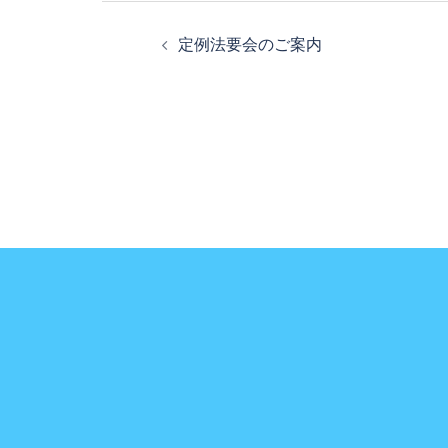
投
定例法要会のご案内
稿
ナ
ビ
ゲ
ー
シ
ョ
ン