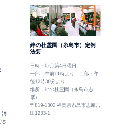
絆の杜霊園（糸島市）定例
法要
日時：毎月第4日曜日
ま
一部：午前11時より 二部：午
後12時30分より
場所：絆の杜霊園（糸島市志
摩）
〒819-1302 福岡県糸島市志摩吉
田1233-1
、消
でき