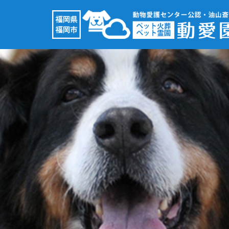
コ
ン
テ
ン
ツ
へ
ス
キ
ッ
プ