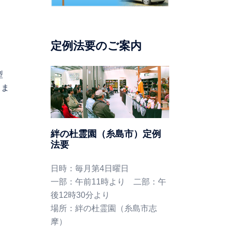
定例法要のご案内
型
りま
絆の杜霊園（糸島市）定例
法要
日時：毎月第4日曜日
一部：午前11時より 二部：午
後12時30分より
場所：絆の杜霊園（糸島市志
摩）