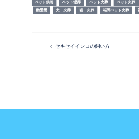
ペット供養
ペット埋葬
ペット火葬
ペット火葬 
動愛園
犬 火葬
猫 火葬
福岡ペット火葬
投
セキセイインコの飼い方
稿
ナ
ビ
ゲ
ー
シ
ョ