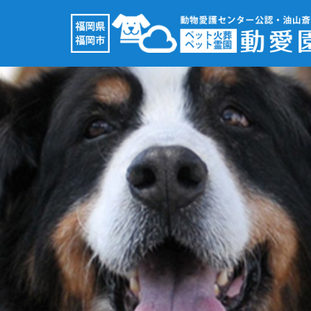
コ
ン
テ
ン
ツ
へ
ス
キ
ッ
プ