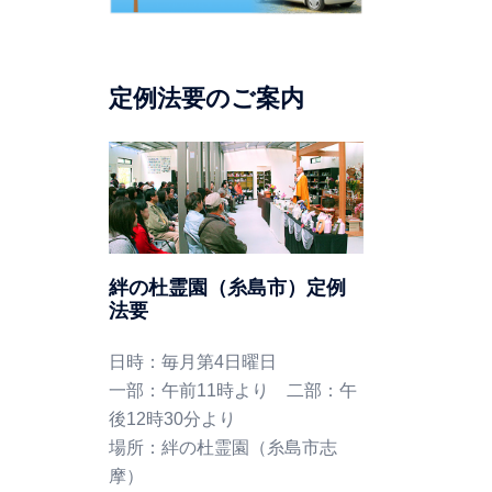
定例法要のご案内
絆の杜霊園（糸島市）定例
法要
日時：毎月第4日曜日
一部：午前11時より 二部：午
後12時30分より
場所：絆の杜霊園（糸島市志
摩）