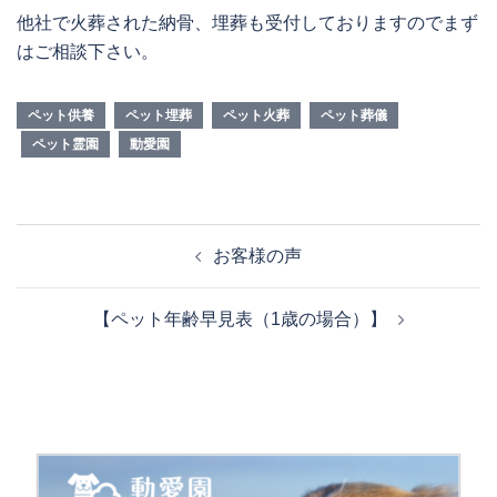
他社で火葬された納骨、埋葬も受付しておりますのでまず
はご相談下さい。
ペット供養
ペット埋葬
ペット火葬
ペット葬儀
ペット霊園
動愛園
投
お客様の声
稿
ナ
【ペット年齢早見表（1歳の場合）】
ビ
ゲ
ー
シ
ョ
ン