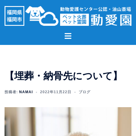
コ
ン
テ
ン
ト
ツ
グ
へ
ル
ス
メ
キ
ニ
ッ
【埋葬・納骨先について】
ュ
プ
ー
投稿者:
NAMAI
2022年11月22日
ブログ