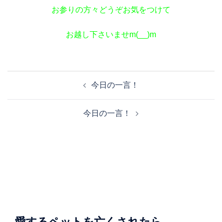
お参りの方々どうぞお気をつけて
お越し下さいませm(__)m
投
今日の一言！
稿
ナ
今日の一言！
ビ
ゲ
ー
シ
ョ
ン
愛するペットを亡くされたら