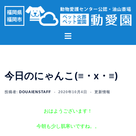
コ
ン
テ
ン
ト
ツ
グ
へ
ル
ス
メ
キ
ニ
ッ
今日のにゃんこ(≡・x・≡)
ュ
プ
ー
投稿者:
DOUAIENSTAFF
2020年10月4日
更新情報
おはようございます！
今朝も少し肌寒いですね。。