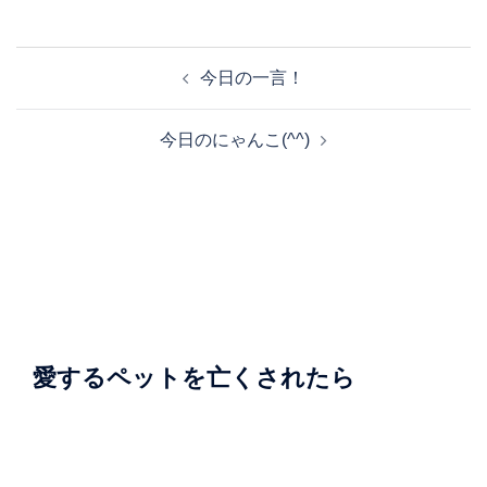
投
今日の一言！
稿
ナ
今日のにゃんこ(^^)
ビ
ゲ
ー
シ
ョ
ン
愛するペットを亡くされたら