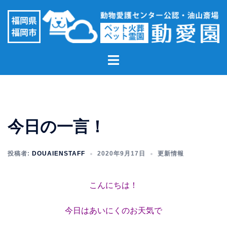
コ
ン
テ
ン
ト
ツ
グ
へ
ル
ス
メ
キ
ニ
ッ
今日の一言！
ュ
プ
ー
投稿者:
DOUAIENSTAFF
2020年9月17日
更新情報
こんにちは！
今日はあいにくのお天気で