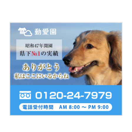
シ
ョ
ン