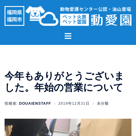
コ
ン
テ
ン
ト
ツ
グ
へ
ル
ス
メ
キ
ニ
ッ
今年もありがとうございま
ュ
プ
ー
した。年始の営業について
投稿者:
DOUAIENSTAFF
2019年12月31日
未分類