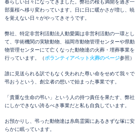
春らしい日々になってきました。弊社の桜も満開を過ぎ一
部葉桜へ移り変わっています。日に日に暖かさが増し、暁
を覚えない日々がやってきそうです。
弊社、特定非営利活動法人動愛園は非営利活動の一環とし
て、学術機関の実験動物、福岡市動物管理センターや県動
物管理センターにて亡くなった動物達の火葬・埋葬事業を
行っています。（
ボランティアペット火葬のページ
参照）
誰に見送られる訳でもなく失われた尊い命をせめて我々で
弔おうという、創立者の想いで始まった事業です。
「貴重な生命の弔い」という人の持つ責任を果たす、弊社
にしかできない誇るべき事業だと私も自負しています。
お預かりし、弔った動物達は糸島霊園にあるきずな塚に安
らかに眠っています。