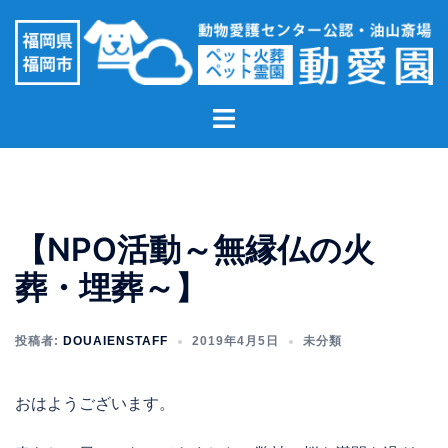
コ
ン
テ
ン
ト
ツ
グ
へ
ル
ス
メ
キ
ニ
ッ
【NPO活動～無縁仏の火
ュ
プ
ー
葬・埋葬～】
投稿者:
DOUAIENSTAFF
2019年4月5日
未分類
おはようございます。