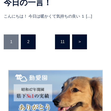
今日の一言！
こんにちは！ 今日は暖かくて気持ちの良い １ […]
投
1
2
…
11
>
稿
の
ペ
ー
ジ
送
り