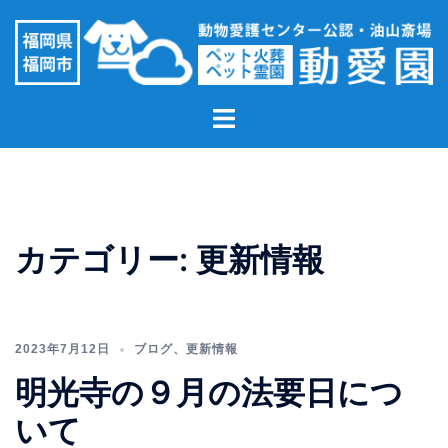
コ
ン
テ
ン
ト
ツ
グ
へ
ル
ス
メ
キ
ニ
ッ
ュ
プ
カテゴリー:
更新情報
ー
2023年7月12日
ブログ
、
更新情報
明光寺の９月の法要日につ
いて