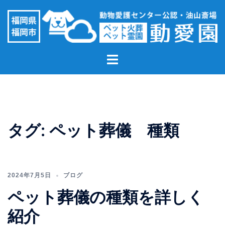
コ
ン
テ
ン
ト
ツ
グ
へ
ル
ス
メ
キ
ニ
ッ
ュ
プ
タグ:
ペット葬儀 種類
ー
2024年7月5日
ブログ
ペット葬儀の種類を詳しく
紹介