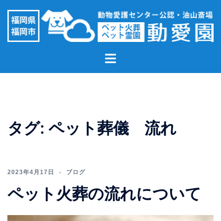
コ
ン
テ
ン
ト
ツ
グ
へ
ル
ス
メ
キ
ニ
ッ
ュ
プ
タグ:
ペット葬儀 流れ
ー
2023年4月17日
ブログ
ペット火葬の流れについて