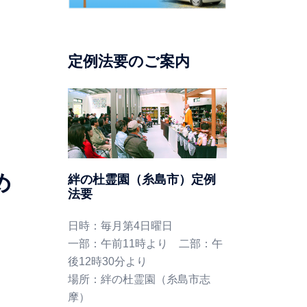
定例法要のご案内
め
絆の杜霊園（糸島市）定例
法要
日時：毎月第4日曜日
一部：午前11時より 二部：午
後12時30分より
場所：絆の杜霊園（糸島市志
摩）