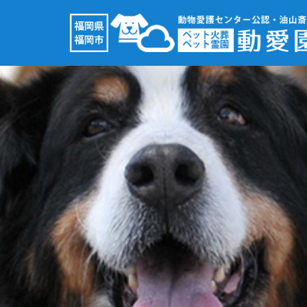
コ
ン
テ
ン
ツ
へ
ス
キ
ッ
プ