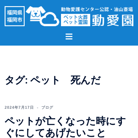
コ
ン
テ
ン
ト
ツ
グ
へ
ル
ス
メ
キ
ニ
ッ
ュ
プ
タグ:
ペット 死んだ
ー
2024年7月17日
ブログ
ペットが亡くなった時にす
ぐにしてあげたいこと