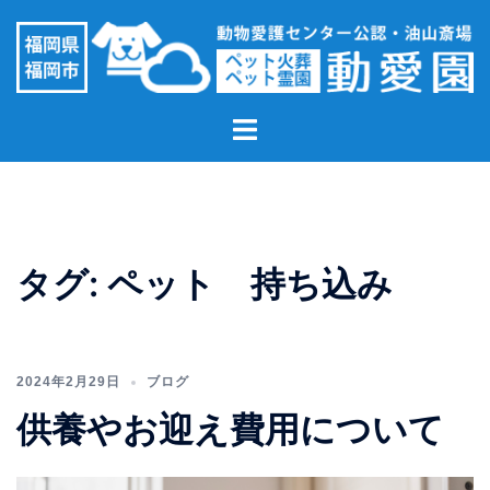
コ
ン
テ
ン
ト
ツ
グ
へ
ル
ス
メ
キ
ニ
ッ
ュ
プ
タグ:
ペット 持ち込み
ー
2024年2月29日
ブログ
供養やお迎え費用について