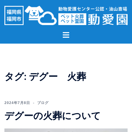
コ
ン
テ
ン
ト
ツ
グ
へ
ル
ス
メ
キ
ニ
ッ
ュ
プ
タグ:
デグー 火葬
ー
2024年7月8日
ブログ
デグーの火葬について