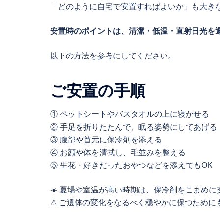
「どのように自宅で安置すればよいか」も大き
安置時のポイントは、清潔・低温・直射日光を
以下の方法を参考にしてください。
ご安置の手順
① ペットシートやバスタオルの上に寝かせる
② 手足を折りたたんで、眠る姿勢にしてあげる
③ 腹部や首元に保冷剤を添える
④ お顔や体を清拭し、毛並みを整える
⑤ 生花・好きだったおやつなどを添えてもOK
☀️ 夏場や室温が高い時期は、保冷剤をこまめ
⚠ ご遺体の変化をなるべく穏やかに保つために