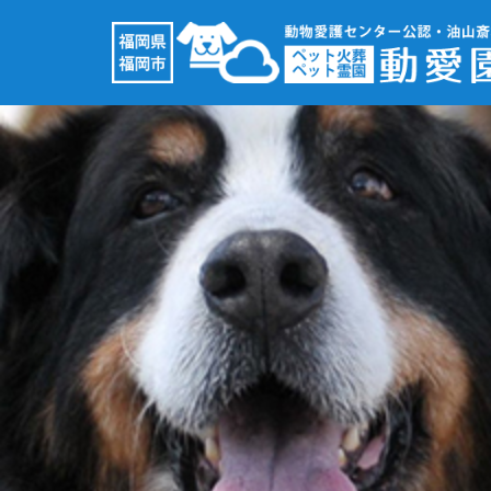
コ
ン
テ
ン
ツ
へ
ス
キ
ッ
プ