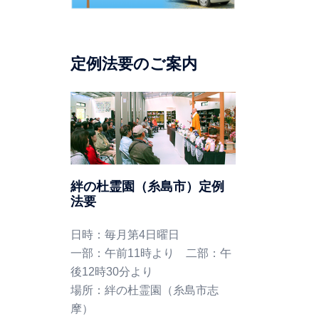
定例法要のご案内
絆の杜霊園（糸島市）定例
法要
日時：毎月第4日曜日
一部：午前11時より 二部：午
後12時30分より
場所：絆の杜霊園（糸島市志
摩）