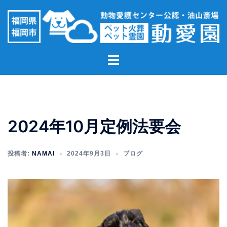
コ
ン
テ
ン
ト
ツ
グ
へ
ル
ス
メ
キ
ニ
ッ
2024年10月定例法要会
ュ
プ
ー
投稿者:
NAMAI
2024年9月3日
ブログ