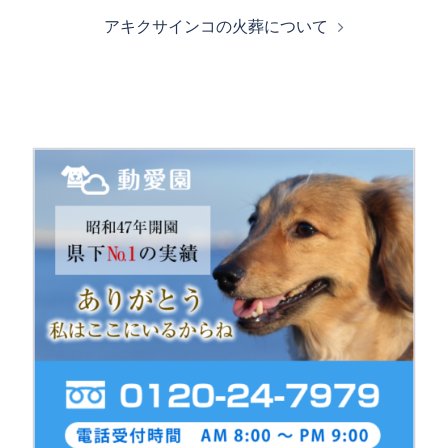
ナ
アキクサインコの火葬について
ビ
ゲ
ー
シ
ョ
ン