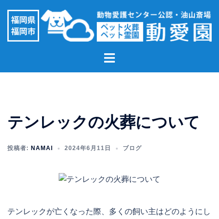
コ
ン
テ
ン
ト
ツ
グ
へ
ル
ス
メ
キ
ニ
ッ
テンレックの火葬について
ュ
プ
ー
投稿者:
NAMAI
2024年6月11日
ブログ
テンレックが亡くなった際、多くの飼い主はどのようにし