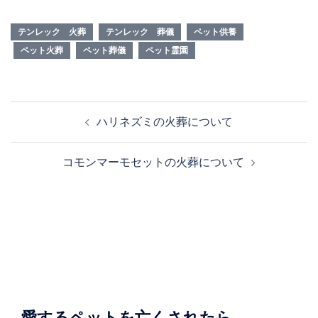
テンレック 火葬
テンレック 葬儀
ペット供養
ペット火葬
ペット葬儀
ペット霊園
投
ハリネズミの火葬について
稿
ナ
コモンマーモセットの火葬について
ビ
ゲ
ー
シ
ョ
ン
愛するペットを亡くされたら