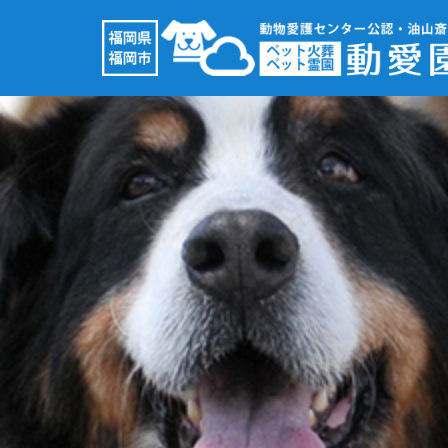
コ
ン
テ
ン
ツ
へ
ス
キ
ッ
プ