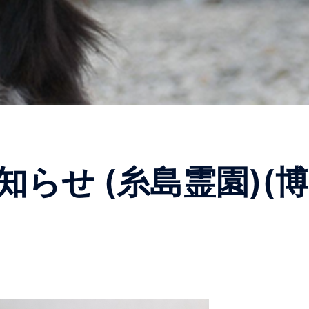
らせ (糸島霊園)(博