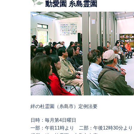
動愛園 糸島霊園
絆の杜霊園（糸島市）定例法要
日時：毎月第4日曜日
一部：午前11時より 二部：午後12時30分より