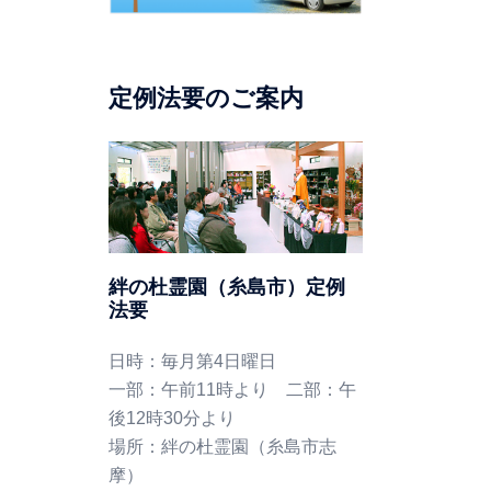
定例法要のご案内
絆の杜霊園（糸島市）定例
法要
日時：毎月第4日曜日
一部：午前11時より 二部：午
後12時30分より
場所：絆の杜霊園（糸島市志
摩）