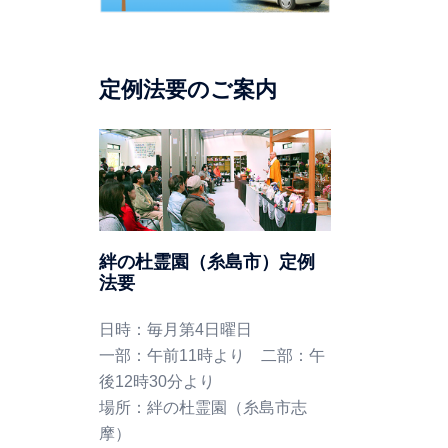
定例法要のご案内
絆の杜霊園（糸島市）定例
法要
日時：毎月第4日曜日
一部：午前11時より 二部：午
後12時30分より
場所：絆の杜霊園（糸島市志
摩）