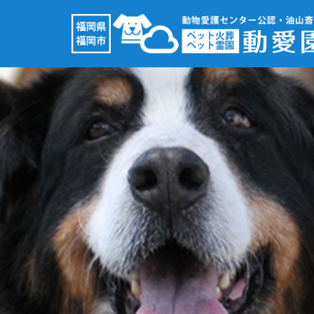
コ
ン
テ
ン
ツ
へ
ス
キ
ッ
プ