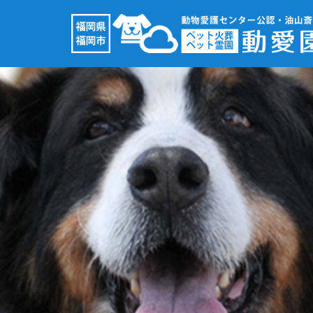
コ
ン
テ
ン
ツ
へ
ス
キ
ッ
プ