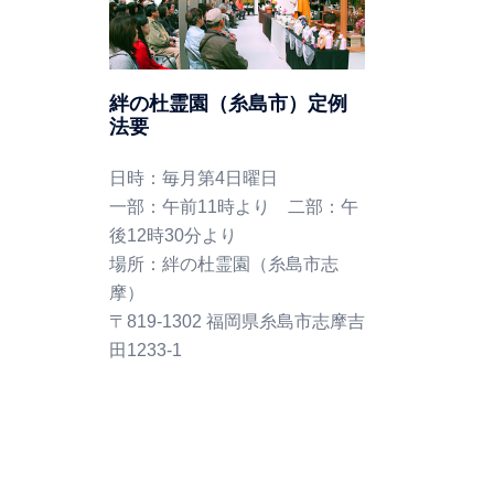
絆の杜霊園（糸島市）定例
法要
日時：毎月第4日曜日
一部：午前11時より 二部：午
後12時30分より
場所：絆の杜霊園（糸島市志
摩）
〒819-1302 福岡県糸島市志摩吉
田1233-1