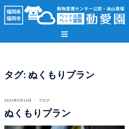
コ
ン
テ
ン
ト
ツ
グ
へ
ル
ス
メ
キ
ニ
ッ
ュ
プ
タグ:
ぬくもりプラン
ー
2023年5月14日
ブログ
ぬくもりプラン