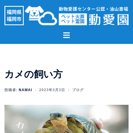
コ
ン
テ
ン
ト
ツ
グ
へ
ル
ス
メ
キ
ニ
ッ
カメの飼い方
ュ
プ
ー
投稿者:
NAMAI
2023年3月3日
ブログ