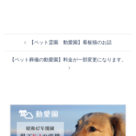
投
【ペット霊園 動愛園】看板猫のお話
稿
ナ
【ペット葬儀の動愛園】料金が一部変更になります。
ビ
ゲ
ー
シ
ョ
ン