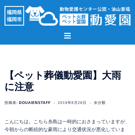
コ
ン
テ
ン
ト
ツ
グ
へ
ル
ス
メ
キ
ニ
ッ
【ペット葬儀動愛園】大雨
ュ
プ
ー
に注意
投稿者:
DOUAIENSTAFF
2019年8月28日
未分類
こんにちは。こちら糸島は一時的におさまっていますが、
今朝からの断続的な豪雨により交通状況が悪化していま