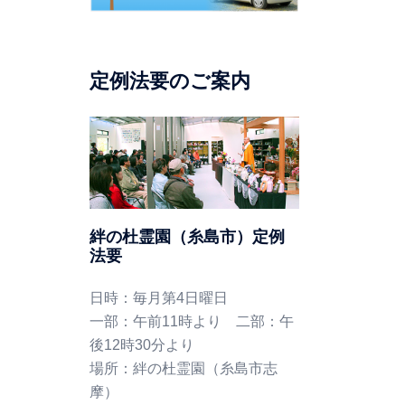
定例法要のご案内
絆の杜霊園（糸島市）定例
法要
日時：毎月第4日曜日
一部：午前11時より 二部：午
後12時30分より
場所：絆の杜霊園（糸島市志
摩）