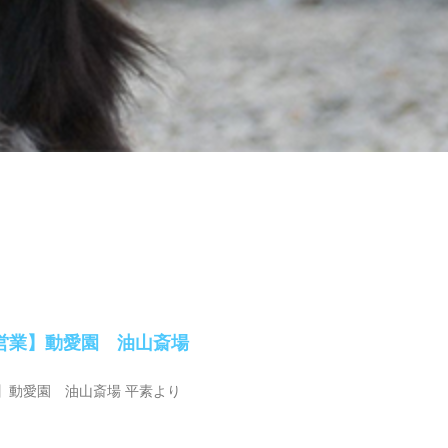
営業】動愛園 油山斎場
】動愛園 油山斎場 平素より